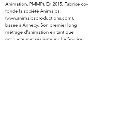
Animation, PMMP). En 2015, Fabrice co-
fonde la société Animalps 
(www.animalpsproductions.com), 
basée à Annecy. Son premier long 
métrage d’animation en tant que 
producteur et réalisateur « Le Sourire 
Khmer » est actuellement en 
production.
CONTACT
MCEI ANNECY
209, chemin des Crêts
74160 Beaumont
Tel.
+33 (0)4 50 04 41 15