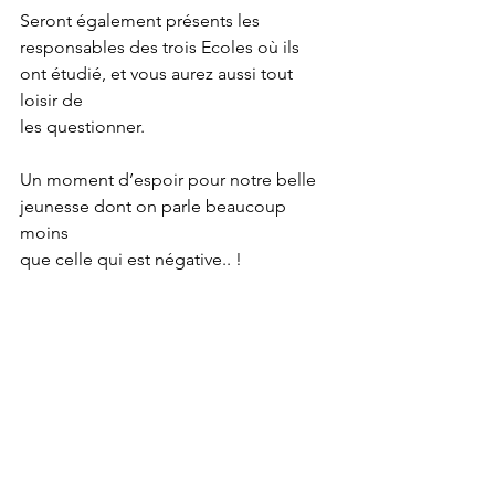
Seront également présents les 
responsables des trois Ecoles où ils 
ont étudié, et vous aurez aussi tout 
loisir de
les questionner.
Un moment d’espoir pour notre belle 
jeunesse dont on parle beaucoup 
moins
que celle qui est négative.. !
CONTACT
MCEI ANNECY
209, chemin des Crêts
74160 Beaumont