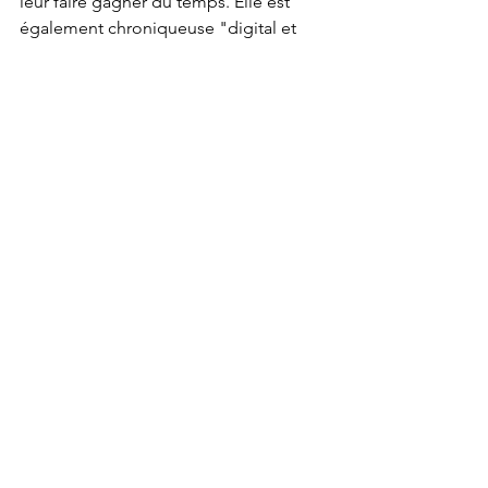
leur faire gagner du temps. Elle est 
également chroniqueuse "digital et 
IA" à Radio Grand Lac (Aix Les Bains).
CONTACT
MCEI ANNECY
209, chemin des Crêts
74160 Beaumont
Tel.
+33 (0)4 50 04 41 15